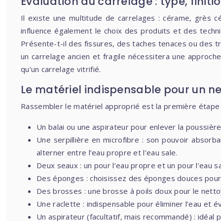
Évaluation du carrelage : type, finiti
Il existe une multitude de carrelages : cérame, grès cé
influence également le choix des produits et des techn
Présente-t-il des fissures, des taches tenaces ou des t
un carrelage ancien et fragile nécessitera une approche
qu’un carrelage vitrifié.
Le matériel indispensable pour un n
Rassembler le matériel approprié est la première étape d
Un balai ou une aspirateur pour enlever la poussière
Une serpillière en microfibre : son pouvoir absorba
alterner entre l’eau propre et l’eau sale.
Deux seaux : un pour l’eau propre et un pour l’eau sa
Des éponges : choisissez des éponges douces pour é
Des brosses : une brosse à poils doux pour le netto
Une raclette : indispensable pour éliminer l’eau et év
Un aspirateur (facultatif, mais recommandé) : idéal