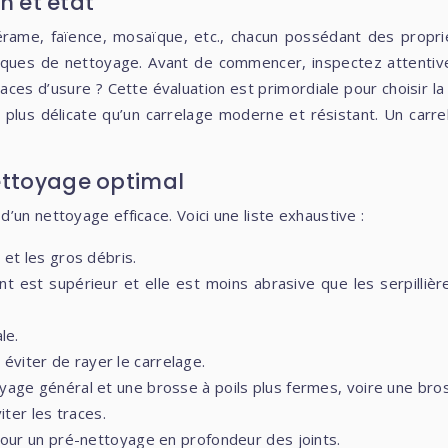
on et état
rame, faïence, mosaïque, etc., chacun possédant des propriété
iques de nettoyage. Avant de commencer, inspectez attentivem
races d’usure ? Cette évaluation est primordiale pour choisir 
 plus délicate qu’un carrelage moderne et résistant. Un carr
ettoyage optimal
’un nettoyage efficace. Voici une liste exhaustive :
 et les gros débris.
nt est supérieur et elle est moins abrasive que les serpilliè
le.
viter de rayer le carrelage.
yage général et une brosse à poils plus fermes, voire une bros
iter les traces.
 pour un pré-nettoyage en profondeur des joints.