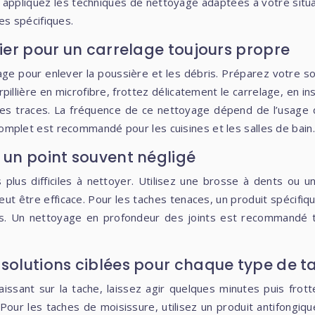
s, appliquez les techniques de nettoyage adaptées à votre situa
s spécifiques.
lier pour un carrelage toujours propre
age pour enlever la poussière et les débris. Préparez votre so
erpillière en microfibre, frottez délicatement le carrelage, en 
 les traces. La fréquence de ce nettoyage dépend de l’usage 
plet est recommandé pour les cuisines et les salles de bain.
 un point souvent négligé
s plus difficiles à nettoyer. Utilisez une brosse à dents ou 
 être efficace. Pour les taches tenaces, un produit spécifique 
es. Un nettoyage en profondeur des joints est recommandé t
 solutions ciblées pour chaque type de t
issant sur la tache, laissez agir quelques minutes puis frott
e. Pour les taches de moisissure, utilisez un produit antifongiqu