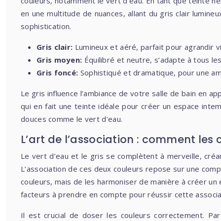
couleurs, notamment le vert d’eau. En tant que teinte neu
en une multitude de nuances, allant du gris clair lumin
sophistication.
Gris clair:
Lumineux et aéré, parfait pour agrandir v
Gris moyen:
Équilibré et neutre, s’adapte à tous les
Gris foncé:
Sophistiqué et dramatique, pour une am
Le gris influence l’ambiance de votre salle de bain en ap
qui en fait une teinte idéale pour créer un espace intem
douces comme le vert d’eau.
L’art de l’association : comment les 
Le vert d’eau et le gris se complètent à merveille, créa
L’association de ces deux couleurs repose sur une compr
couleurs, mais de les harmoniser de manière à créer un es
facteurs à prendre en compte pour réussir cette associa
Il est crucial de doser les couleurs correctement. P