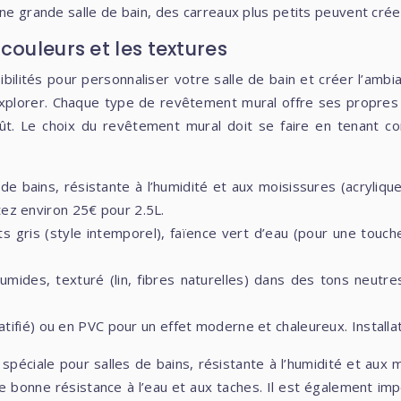
ne grande salle de bain, des carreaux plus petits peuvent créer
couleurs et les textures
lités pour personnaliser votre salle de bain et créer l’ambian
explorer. Chaque type de revêtement mural offre ses propres
 coût. Le choix du revêtement mural doit se faire en tenant c
de bains, résistante à l’humidité et aux moisissures (acrylique o
tez environ 25€ pour 2.5L.
 gris (style intemporel), faïence vert d’eau (pour une touche d
umides, texturé (lin, fibres naturelles) dans des tons neutres
ifié) ou en PVC pour un effet moderne et chaleureux. Installati
e spéciale pour salles de bains, résistante à l’humidité et aux
e bonne résistance à l’eau et aux taches. Il est également impor