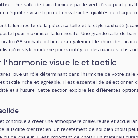
libré. Une salle de bain dominée par le vert d’eau peut paraî
n équilibre visuel qui met en valeur les qualités de chaque co
 la luminosité de la pièce, sa taille et le style souhaité (sc
u pastel pour maximiser la luminosité. Une grande salle de ba
*décoration** souhaité influencera également le choix des nuan
 tandis qu’un style moderne pourra intégrer des nuances plus a
 l’harmonie visuelle et tactile
tures joue un rôle déterminant dans l’harmonie de votre salle
 et tactile riche et agréable. Il est essentiel de sélectionne
dité et à l’usure. Cette section explore les différentes opti
solide
et contribue à créer une atmosphère chaleureuse et accueillan
de la facilité d’entretien. Un revêtement de sol bien choisi p
u de chaleur. Il est important de choisir un matériau durable