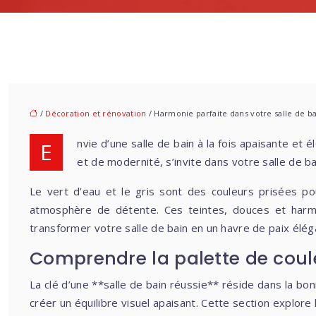
/
Décoration et rénovation
/ Harmonie parfaite dans votre salle de bai
Envie d’une salle de bain à la fois apaisante et élégante ? Découvrez le mariage parfait du vert d’eau et du gris. Cette combinaison chromatique, synonyme de sérénité
et de modernité, s’invite dans votre salle de ba
Le vert d’eau et le gris sont des couleurs prisées po
atmosphère de détente. Ces teintes, douces et harmo
transformer votre salle de bain en un havre de paix élé
Comprendre la palette de couleu
La clé d’une **salle de bain réussie** réside dans la bon
créer un équilibre visuel apaisant. Cette section explore 