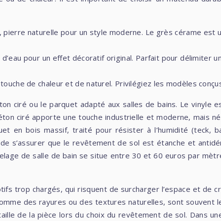
é, pierre naturelle pour un style moderne. Le grès cérame est u
’eau pour un effet décoratif original. Parfait pour délimiter u
touche de chaleur et de naturel. Privilégiez les modèles conçu
on ciré ou le parquet adapté aux salles de bains. Le vinyle es
ton ciré apporte une touche industrielle et moderne, mais néce
quet en bois massif, traité pour résister à l’humidité (teck
l de s’assurer que le revêtement de sol est étanche et antidér
rrelage de salle de bain se situe entre 30 et 60 euros par mèt
 motifs trop chargés, qui risquent de surcharger l’espace et 
 comme des rayures ou des textures naturelles, sont souvent l
aille de la pièce lors du choix du revêtement de sol. Dans une