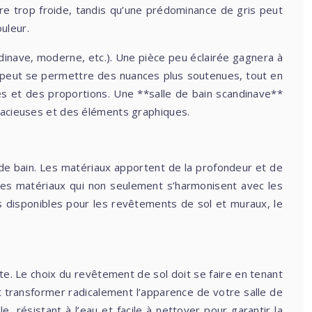
tre trop froide, tandis qu’une prédominance de gris peut
uleur.
andinave, moderne, etc.). Une pièce peu éclairée gagnera à
in peut se permettre des nuances plus soutenues, tout en
ces et des proportions. Une **salle de bain scandinave**
udacieuses et des éléments graphiques.
 de bain. Les matériaux apportent de la profondeur et de
r des matériaux qui non seulement s’harmonisent avec les
ons disponibles pour les revêtements de sol et muraux, le
te. Le choix du revêtement de sol doit se faire en tenant
eut transformer radicalement l’apparence de votre salle de
, résistant à l’eau et facile à nettoyer pour garantir la