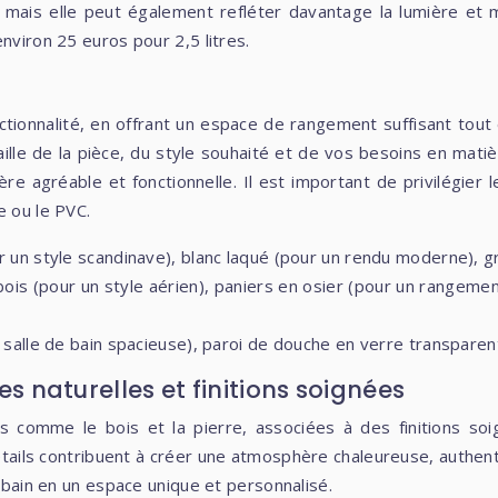
te, mais elle peut également refléter davantage la lumière e
nviron 25 euros pour 2,5 litres.
onctionnalité, en offrant un espace de rangement suffisant to
aille de la pièce, du style souhaité et de vos besoins en mat
re agréable et fonctionnelle. Il est important de privilégier 
e ou le PVC.
ur un style scandinave), blanc laqué (pour un rendu moderne), g
bois (pour un style aérien), paniers en osier (pour un rangeme
e salle de bain spacieuse), paroi de douche en verre transparen
es naturelles et finitions soignées
les comme le bois et la pierre, associées à des finitions 
étails contribuent à créer une atmosphère chaleureuse, authenti
e bain en un espace unique et personnalisé.